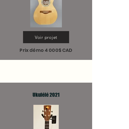
Voir projet
Prix démo 4 000$ CAD
Ukulélé 2021