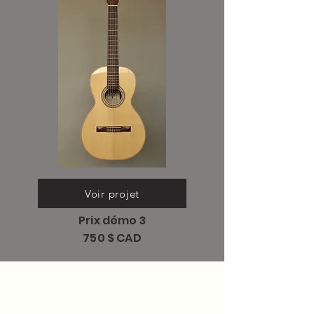
Voir projet
Prix démo 3
750 $ CAD