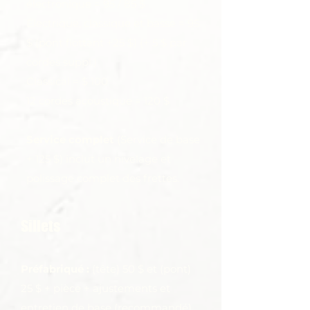
électronique = 95 / 85 $
Électrique, classique et basse = 95
$ (pont flottant +25 $)
(+ 5 $ par
cordes suppl.)
Classical = $ 100
12 cordes acoustique = 120 $
Service complet
(Service de base
+ 125 $) inclut un nivelage et
polissage complet des frettes.
Sillets
Préfabriqué :
(tête) 50
$ et (pont)
25 $ + pièce + ajustements et
entretien de base (recommandé)