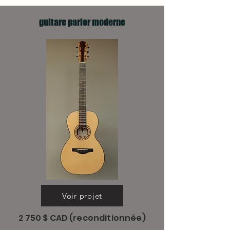
guitare parlor
moderne
Voir projet
2 750 $ CAD (reconditionnée)