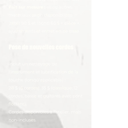
Fait sur mesure :
os ou autres
matériaux selon disponibilités
(tête) 90
$ et
(pont) 65 $ + pièce +
ajustements et entretien de base
Pose de nouvelles cordes
Inclut un nettoyage de
l'instrument et lubrification de la
touche (lorsqu'applicable) :
28 $ (6 cordes), 35 $ (
classique,
12
cordes, basse et guitares avec pont
flottant).
Cordes disponibles à l'atelier, mais
non-incluses.