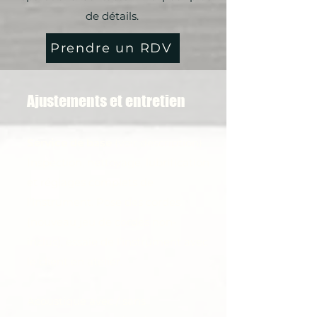
de détails.
Prendre un RDV
Ajustements et entretien
Service de base
(voir description)
Inspection, nettoyage, lubrification
et réglages complets de
l'instrument. Pose des cordes
(nouveau jeu de cordes non-
inclus), essaie de l’instrument avec
le client en atelier.
Acoustique avec / sans