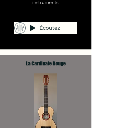
instruments.
Écoutez
La Cardinale Rouge