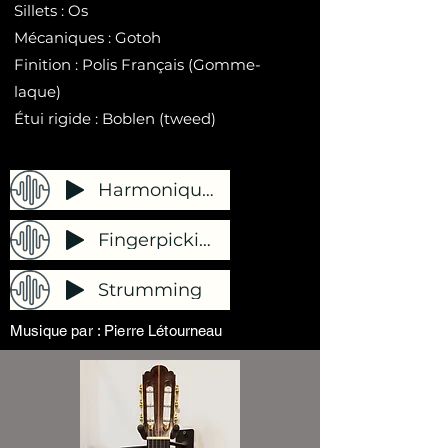
Sillets : Os
Mécaniques : Gotoh
Finition : Polis Français (Gomme-
laque)
Étui rigide : Boblen (tweed)
Harmoniques
Fingerpicking
Strumming
Musique par : Pierre Létourneau